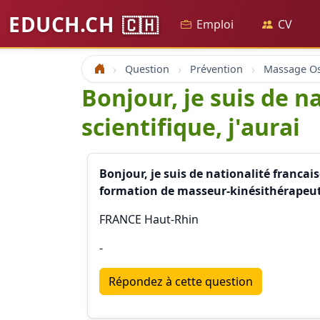
EDUCH.CH
🇨🇭
Emploi
CV
Question
Prévention
Accueil
Bonjour, je suis de n
scientifique, j'aurai
Bonjour, je suis de nationalité francaise
formation de masseur-kinésithérapeute 
FRANCE Haut-Rhin
-
Répondez à cette question