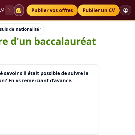
VAE
Diplômes
Publier vos offres
Petites annonces
Publier un CV
suis de nationalité francaise et titulaire d'un baccalauréat scien
ire d'un baccalauréat
 savoir s'il était possible de suivre la
on? En vs remerciant d'avance.