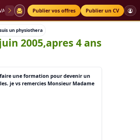
VAE
Diplômes
Publier vos offres
Petites annonces
Publier un CV
 suis un physiotherapeute diplomé en juin 2005,apres 4 ans d'ét
juin 2005,apres 4 ans
n faire une formation pour devenir un
coles. je vs remercies Monsieur Madame