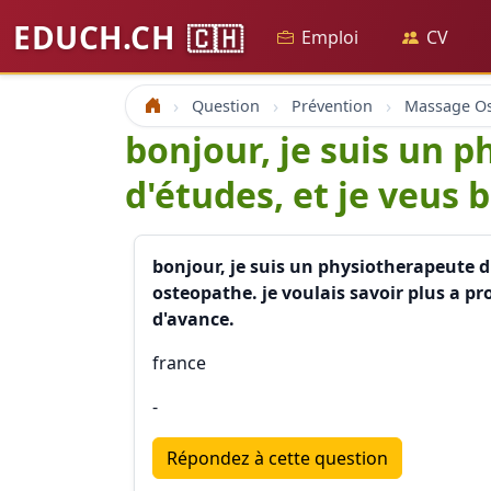
EDUCH.CH
🇨🇭
Emploi
CV
Question
Prévention
Accueil
bonjour, je suis un 
d'études, et je veus 
bonjour, je suis un physiotherapeute d
osteopathe. je voulais savoir plus a p
d'avance.
france
-
Répondez à cette question