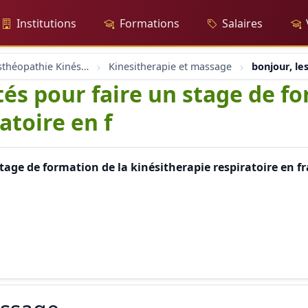
Institutions
Formations
Salaires
Massage Osthéopathie Kinésiologie
Kinesitherapie et massage
bonjour, le
ités pour faire un stage de f
atoire en f
 stage de formation de la kinésitherapie respiratoire en f