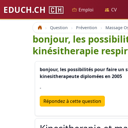
EDUCH.CH
🇨🇭
Emploi
CV
Question
Prévention
Accueil
bonjour, les possibil
kinésitherapie respir
bonjour, les possibilités pour faire un
kinesitherapeute diplomées en 2005
-
Répondez à cette question