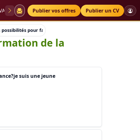
VAE
Diplômes
Publier vos offres
Petites annonces
Publier un CV
s possibilités pour faire un stage de formation de la kinésither
ormation de la
rance?je suis une jeune