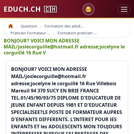
EDUCH.CH
🇨🇭
Question
Formation des adultes
Accueil
Praticien Formateur Mentorat
Formation praticien formateur
BONJOUR? VOICI MON ADRESSE
MAIL/joslecorguille@hotmail.fr adresse;jocelyne le
corguillé 16 Rue V
BONJOUR? VOICI MON ADRESSE
MAIL/joslecorguille@hotmail.fr
adresse;jocelyne le corguillé 16 Rue Villebois
Mareuil 94 370 SUCY EN BRIE FRANCE
TEL.01/45/90/93/75 DIPLOME D'EDUCATEUR DE
JEUNE ENFANT DEPUIS 1981 ET D'EDUCATEUR
SPECIALISEE?LE POSTE DE FORMATEUR AUPRES
D'ENFANTS DIFFERENTS. L'INTERET POUR lES
ENFANTS ET les ADOLESCENTS MON TOUJOURS
INTERRESSEE PUISQUE J'AI PARTAGEE DES