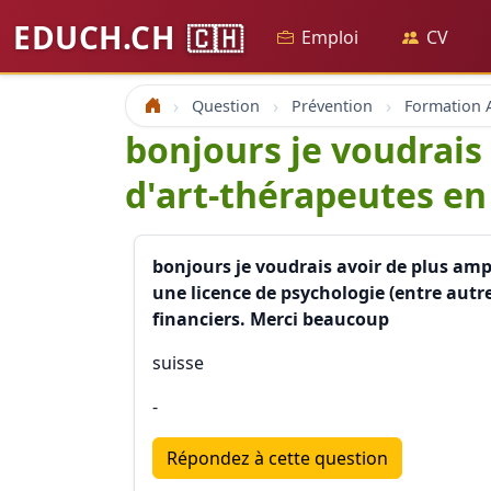
EDUCH.CH
🇨🇭
Emploi
CV
Question
Prévention
Formation A
Accueil
bonjours je voudrais
d'art-thérapeutes en 
bonjours je voudrais avoir de plus ampl
une licence de psychologie (entre autr
financiers. Merci beaucoup
suisse
-
Répondez à cette question