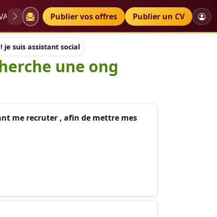
VAE
Diplômes
Publier vos offres
Petites annonces
Publier un CV
! je suis assistant social de formation .je cherche une ong oeu
 cherche une ong
ant me recruter , afin de mettre mes