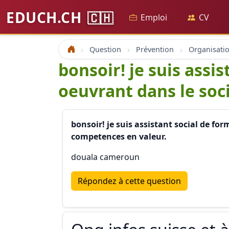
EDUCH.CH
🇨🇭
Emploi
CV
Question
Prévention
Accueil
bonsoir! je suis assi
oeuvrant dans le soc
bonsoir! je suis assistant social de f
competences en valeur.
douala cameroun
Répondez à cette question