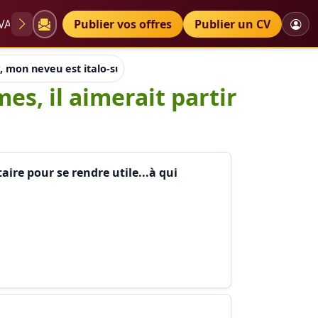
VAE
Diplômes
Publier vos offres
Petites annonces
Publier un CV
, mon neveu est italo-suisse et sans diplômes, il aimerait parti
es, il aimerait partir
aire pour se rendre utile...à qui