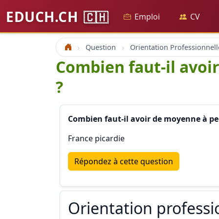
EDUCH.CH
🇨🇭
Emploi
CV
Question
Orientation Professionnell
Accueil
Combien faut-il avoi
?
Combien faut-il avoir de moyenne à peu
France picardie
Répondez à cette question
Orientation professi