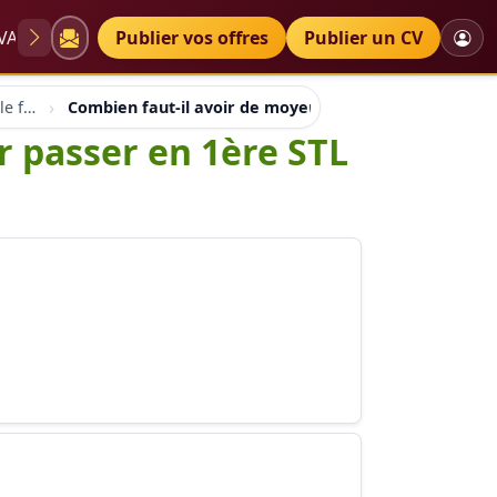
VAE
Diplômes
Publier vos offres
Petites annonces
Publier un CV
Orientation professionnelle france suisse quebec
Combien faut-il avoir de moyenne à peu près pour pas
r passer en 1ère STL