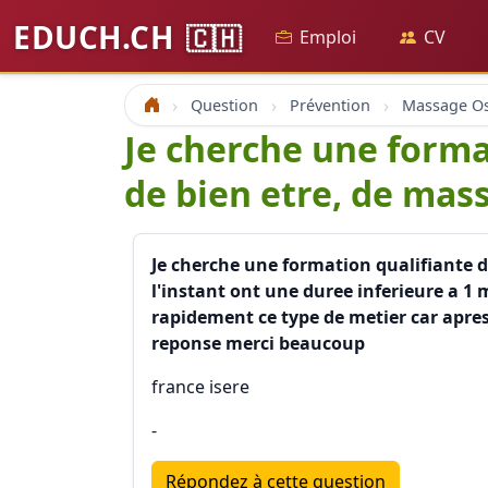
EDUCH.CH
🇨🇭
Emploi
CV
Question
Prévention
Accueil
Je cherche une forma
de bien etre, de mas
Je cherche une formation qualifiante 
l'instant ont une duree inferieure a 1
rapidement ce type de metier car apres
reponse merci beaucoup
france isere
-
Répondez à cette question