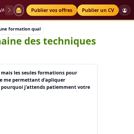
VAE
Diplômes
Publier vos offres
Petites annonces
Publier un CV
une formation qualifiante dans le domaine des techniques de 
maine des techniques
 mais les seules formations pour
ue me permettant d'apliquer
st pourquoi j'attends patiemment votre