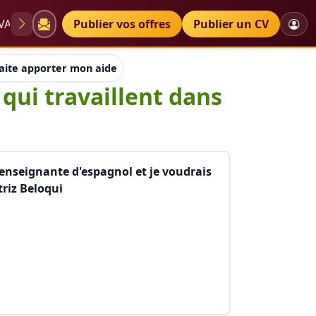
VAE
Diplômes
Publier vos offres
Petites annonces
Publier un CV
aite apporter mon aide à des associations qui travaillent dans 
qui travaillent dans
 enseignante d'espagnol et je voudrais
riz Beloqui