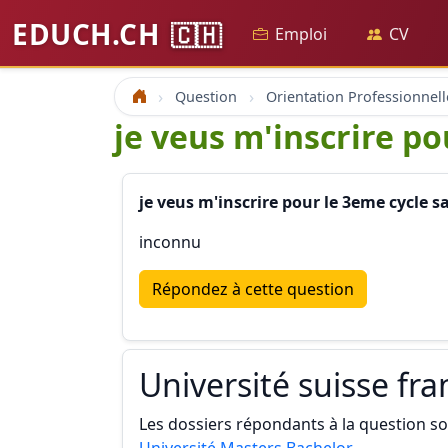
EDUCH.CH
🇨🇭
Emploi
CV
Question
Orientation Professionnell
Accueil
je veus m'inscrire p
je veus m'inscrire pour le 3eme cycle 
inconnu
Répondez à cette question
Université suisse fr
Les dossiers répondants à la question son