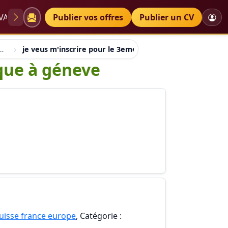
VAE
Diplômes
Publier vos offres
Petites annonces
Publier un CV
suisse france europe
je veus m'inscrire pour le 3eme cycle santé publique à 
ique à géneve
suisse france europe
, Catégorie :