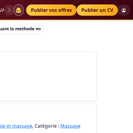
VAE
Diplômes
Publier vos offres
Petites annonces
Publier un CV
quant la methode mezieres à Marseille
pie et massage
, Catégorie :
Massage