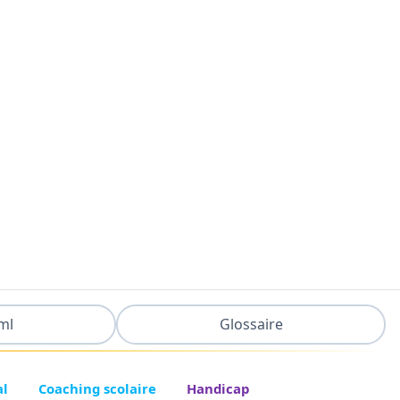
ml
Glossaire
al
Coaching scolaire
Handicap