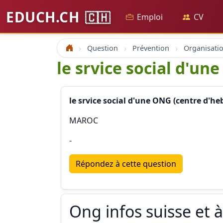
EDUCH.CH
🇨🇭
Emploi
CV
Question
Prévention
Accueil
le srvice social d'u
le srvice social d'une ONG (centre d'h
MAROC
-
Répondez à cette question
Ong infos suisse et à