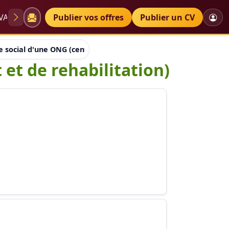
VAE
Diplômes
Publier vos offres
Petites annonces
Publier un CV
ce social d'une ONG (centre d'hebergement et de rehabilitation
et de rehabilitation)