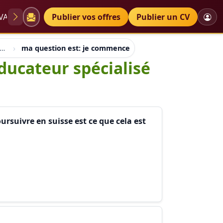
VAE
Diplômes
Publier vos offres
Petites annonces
Publier un CV
mation en suisse et france educateur
ma question est: je commence une formation d'educateur 
ducateur spécialisé
rsuivre en suisse est ce que cela est