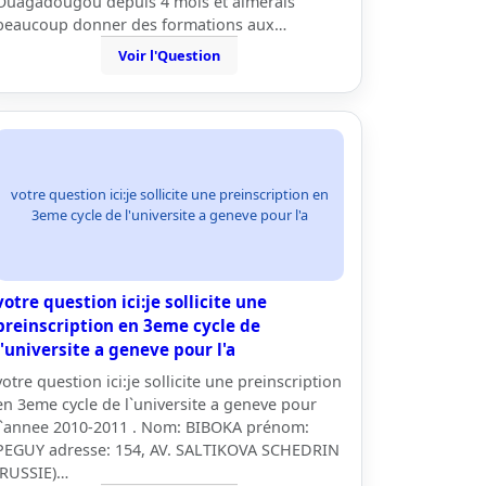
Ouagadougou depuis 4 mois et aimerais
beaucoup donner des formations aux…
Voir l'Question
votre question ici:je sollicite une preinscription en
3eme cycle de l'universite a geneve pour l'a
votre question ici:je sollicite une
preinscription en 3eme cycle de
l'universite a geneve pour l'a
votre question ici:je sollicite une preinscription
en 3eme cycle de l`universite a geneve pour
l`annee 2010-2011 . Nom: BIBOKA prénom:
PEGUY adresse: 154, AV. SALTIKOVA SCHEDRIN
(RUSSIE)…