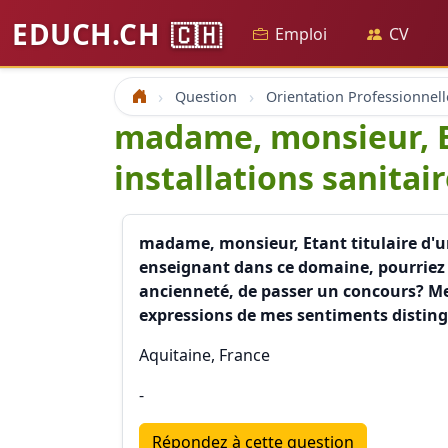
EDUCH.CH
🇨🇭
Emploi
CV
Question
Orientation Professionnell
Accueil
madame, monsieur, E
installations sanitair
madame, monsieur, Etant titulaire d'un
enseignant dans ce domaine, pourriez vo
ancienneté, de passer un concours? Me
expressions de mes sentiments disting
Aquitaine, France
-
Répondez à cette question