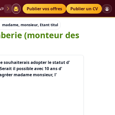
VAE
Diplômes
Publier vos offres
Petites annonces
Publier un CV
madame, monsieur, Etant titulaire d'un CAP plomberie (monteur
mberie (monteur des
e souhaiterais adopter le statut d'
erait il possible avec 10 ans d'
 agréer madame monsieur, l'