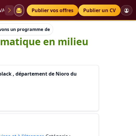
VAE
Diplômes
Publier vos offres
Petites annonces
Publier un CV
vons un programme de formation en informatique en milieu rur
matique en milieu
olack , département de Nioro du