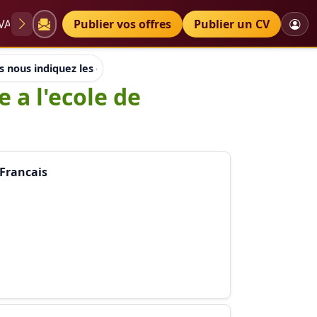
VAE
Diplômes
Publier vos offres
Petites annonces
Publier un CV
 nous indiquez les conditions d'entree a l'ecole de kinesither
 a l'ecole de
 Francais