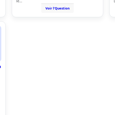
le…
Voir l'Question
n