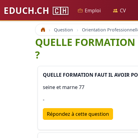
EDUCH.CH
🇨🇭
Emploi
CV
Question
Orientation Professionnell
Accueil
QUELLE FORMATION F
?
QUELLE FORMATION FAUT IL AVOIR PO
seine et marne 77
-
Répondez à cette question