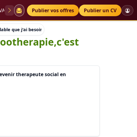
VAE
Diplômes
Publier vos offres
Petites annonces
Publier un CV
lable que j'ai besoin pour le cours de zootherapie,c'est quelle 
zootherapie,c'est
devenir therapeute social en