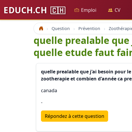
EDUCH.CH
🇨🇭
Emploi
CV
Question
Prévention
Accueil
quelle prealable que 
quelle etude faut fai
quelle prealable que j'ai besoin pour l
zootherapie et combien d'année ca prend
canada
-
Répondez à cette question