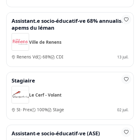
Assistant.e socio-éducatif-ve 68% annualisé -
apems du léman
Ville de Renens
Renens Vd
68%
CDI
13 juil.
Stagiaire
Le Cerf - Volant
St- Prex
100%
Stage
02 juil.
Assistant-e socio-éducatif-ve (ASE)