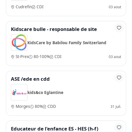
Cudrefin
CDI
03 aout
Kidscare bulle - responsable de site
KidsCare by Babilou Family Switzerland
St-Prex
80-100%
CDI
03 aout
ASE /ede en cdd
kids&co Eglantine
Morges
80%
CDD
31 juil.
Educateur de l'enfance ES - HES (h-f)