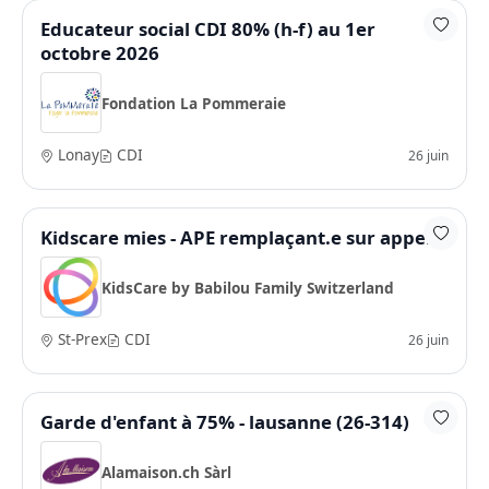
Educateur social CDI 80% (h-f) au 1er
octobre 2026
Fondation La Pommeraie
Lonay
CDI
26 juin
Kidscare mies - APE remplaçant.e sur appel
KidsCare by Babilou Family Switzerland
St-Prex
CDI
26 juin
Garde d'enfant à 75% - lausanne (26-314)
Alamaison.ch Sàrl