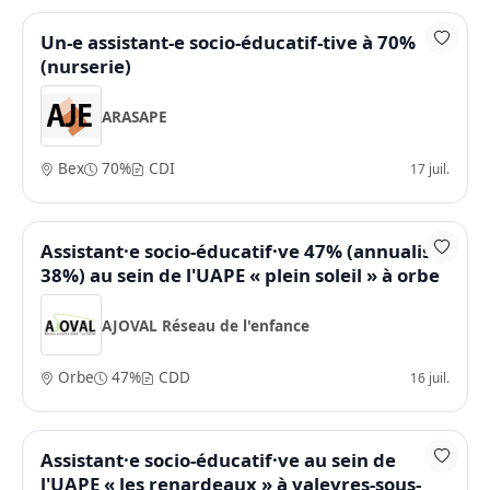
Un-e assistant-e socio-éducatif-tive à 70%
(nurserie)
ARASAPE
Bex
70%
CDI
17 juil.
Assistant·e socio-éducatif·ve 47% (annualisé
38%) au sein de l'UAPE « plein soleil » à orbe
AJOVAL Réseau de l'enfance
Orbe
47%
CDD
16 juil.
Assistant·e socio-éducatif·ve au sein de
l'UAPE « les renardeaux » à valeyres-sous-