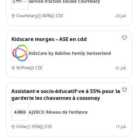
Service d'action sociale Courtelary
Courtelary
80%
CDI
23 juil.
Kidscare morges – ASE en cdd
KidsCare by Babilou Family Switzerland
St-Prex
CDI
21 juil.
Assistant·e socio-éducatif·ve à 55% pour la
garderie les chavannes à cossonay
AJERCO Réseau de l'enfance
Orbe
55%
CDI
17 juil.