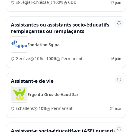
St-Légier-Chiésaz
100%
CDD
17 juin
Assistantes ou assistants socio-éducatifs
remplaçantes ou remplaçants
Fondation Sgipa
Genève
10% - 100%
Permanent
16 juin
Assistant-e de vie
Ergo du Gros-de-Vaud Sarl
Echallens
10%
Permanent
21 mai
Assistant-e socio-éducatif-ve (ASE) nurserie