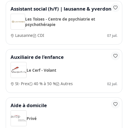
Assistant social (h/f) | lausanne & yverdon
Les Toises - Centre de psychiatrie et
psychothérapie
Lausanne
CDI
07 juil.
Auxiliaire de l'enfance
Le Cerf - Volant
St- Prex
40 % à 50 %
Autres
02 juil.
Aide à domicile
Privé