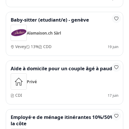
Baby-sitter (etudiant/e) - genève
Alamaison.ch Sàrl
Vevey
13%
CDD
19 juin
Aide à domicile pour un couple âgé à paudex
Privé
CDI
17 juin
Employé·e de ménage itinérantes 10%/50% -
la côte