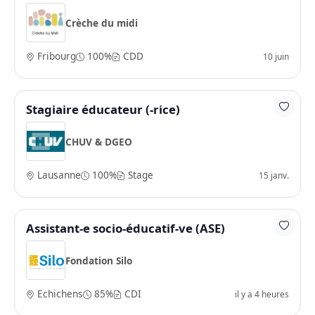
Crèche du midi
Fribourg
100%
CDD
10 juin
Stagiaire éducateur (-rice)
CHUV & DGEO
Lausanne
100%
Stage
15 janv.
Assistant-e socio-éducatif-ve (ASE)
Fondation Silo
Echichens
85%
CDI
il y a 4 heures