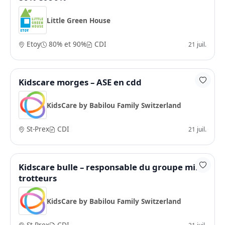
Little Green House
Etoy
80% et 90%
CDI
21 juil.
Kidscare morges – ASE en cdd
KidsCare by Babilou Family Switzerland
St-Prex
CDI
21 juil.
Kidscare bulle – responsable du groupe mini
trotteurs
KidsCare by Babilou Family Switzerland
St-Prex
CDI
21 juil.