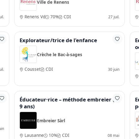
Ville de Renens
Renens Vd
70%
CDI
il.
27 juil.
Explorateur/trice de l'enfance
E
o
Crèche le Bac-à-sages
Cousset
CDI
il.
30 juin
Éducateur·rice – méthode embreier (4-
E
9 ans)
p
Embreier Sàrl
uin
Lausanne
10%
CDI
08 mai