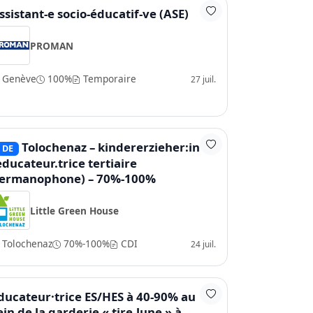
ssistant-e socio-éducatif-ve (ASE)
PROMAN
Genève
100%
Temporaire
27 juil.
Tolochenaz – kindererzieher:in hf
DE
educateur.trice tertiaire
ermanophone) – 70%-100%
Little Green House
Tolochenaz
70%-100%
CDI
24 juil.
ducateur·trice ES/HES à 40-90% au
ein de la garderie « tire-lune » à