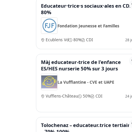
Educateur·trice·s sociaux·ales en CDI
80%
Fondation Jeunesse et Familles
Ecublens Vd
80%
CDI
28 ju
Màj educateur-trice de l'enfance
ES/HES nurserie 50% sur 3 jours
La Vufflantine - CVE et UAPE
Vufflens-Château
50%
CDI
24 ju
Tolochenaz – educateur.trice tertiair
– 70%-100%