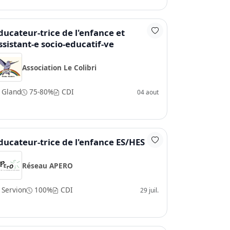
ducateur-trice de l'enfance et
ssistant-e socio-educatif-ve
Association Le Colibri
Gland
75-80%
CDI
04 aout
ducateur-trice de l'enfance ES/HES
Réseau APERO
Servion
100%
CDI
29 juil.