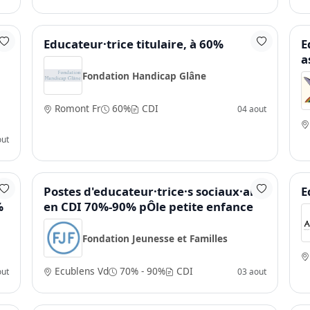
Educateur·trice titulaire, à 60%
E
a
Fondation Handicap Glâne
Romont Fr
60%
CDI
04 aout
out
Postes d'educateur·trice·s sociaux·ales
E
%
en CDI 70%-90% pÔle petite enfance
Fondation Jeunesse et Familles
Ecublens Vd
70% - 90%
CDI
out
03 aout