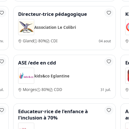
Directeur-trice pédagogique
K
Association Le Colibri
Gland
80%
CDI
nv.
04 aout
ASE /ede en cdd
E
kids&co Eglantine
Morges
80%
CDD
il.
31 juil.
Educateur·rice de l'enfance à
A
l'inclusion à 70%
a