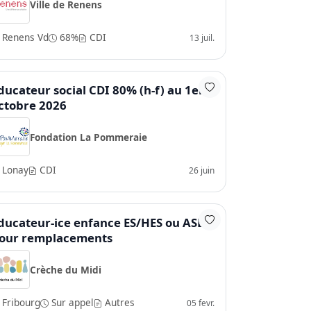
Ville de Renens
Renens Vd
68%
CDI
13 juil.
ducateur social CDI 80% (h-f) au 1er
ctobre 2026
Fondation La Pommeraie
Lonay
CDI
26 juin
ducateur-ice enfance ES/HES ou ASE
our remplacements
Crèche du Midi
Fribourg
Sur appel
Autres
05 fevr.