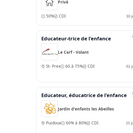
Privé
50%
CDI
30 ju
Educateur-trice de l'enfance
Le Cerf - Volant
St- Prex
60 à 75%
CDI
02 ju
Educateur, éducatrice de l'enfance
Jardin d'enfants les Abeilles
Puidoux
60% à 80%
CDI
25 j