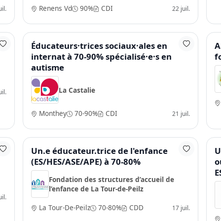
Renens Vd
90%
CDI
il.
22 juil.
e
Éducateurs·trices sociaux·ales en
A
internat à 70-90% spécialisé·e·s en
f
autisme
La Castalie
il.
Monthey
70-90%
CDI
21 juil.
Un.e éducateur.trice de l'enfance
U
(ES/HES/ASE/APE) à 70-80%
o
E
Fondation des structures d’accueil de
l’enfance de La Tour-de-Peilz
il.
La Tour-De-Peilz
70-80%
CDD
17 juil.