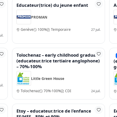
Educateur(trice) du jeune enfant
A
PROMAN
Genève
100%
Temporaire
27 juil.
il.
Tolochenaz – early childhood graduate
(educateur.trice tertiaire anglophone)
(
– 70%-100%
g
Little Green House
il.
Tolochenaz
70%-100%
CDI
24 juil.
e
Etoy – educateur.trice de l'enfance
E
ES/HES – 80% et 90%
s