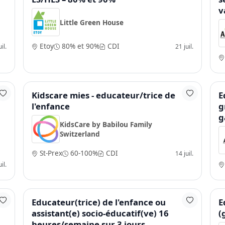
v
Little Green House
Etoy
80% et 90%
CDI
il.
21 juil.
Kidscare mies - educateur/trice de
E
l'enfance
g
g
KidsCare by Babilou Family
Switzerland
St-Prex
60-100%
CDI
14 juil.
il.
Educateur(trice) de l'enfance ou
E
assistant(e) socio-éducatif(ve) 16
(
heures/semaine sur 3 jours