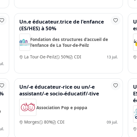
S,
Un.e éducateur.trice de l'enfance
U
(ES/HES) à 50%
e
Fondation des structures d’accueil de
l’enfance de La Tour-de-Peilz
La Tour-De-Peilz
50%
CDI
13 juil.
il.
/e
Un/-e éducateur-rice ou un/-e
U
 %
assistant/-e socio-éducatif/-tive
E
é
Association Pop e poppa
e
Morges
80%
CDI
09 juil.
il.