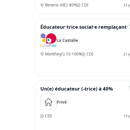
Renens Vd
80%
CDI
23 ju
Éducateur·trice social·e remplaçant·
La Castalie
Monthey
10-100%
CDI
21 ju
Un(e) éducateur (-trice) à 40%
Privé
CDI
19 ju