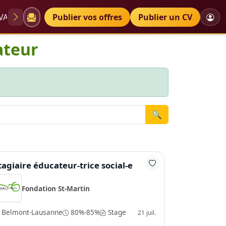
VAE
Diplômes
Publier vos offres
Petites annonces
Publier un CV
ateur
🔍
tagiaire éducateur-trice social-e
Fondation St-Martin
Belmont-Lausanne
80%-85%
Stage
21 juil.