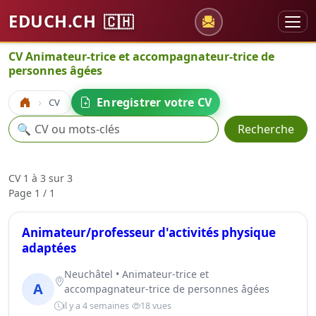
EDUCH.CH
🇨🇭
CV Animateur-trice et accompagnateur-trice de
personnes âgées
Enregistrer votre CV
CV
Accueil
Recherche
🔍
Recherche
CV 1 à 3 sur 3
Page 1 / 1
Animateur/professeur d'activités physique
adaptées
Neuchâtel • Animateur-trice et
A
accompagnateur-trice de personnes âgées
il y a 4 semaines
18 vues