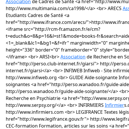
Association
de Cadres de Santé <a href="http://www.mu
http://www.multimania.com/ca1998/</a> <br> ARECS
As
Etudiants Cadres de Santé <a
href="http://www.ifrance.com/arecs/">http://www.ifran
<iframe src="http://rcm-fr.amazon.fr/e/cm?
t=educh&o=8&p=16&l=st1&mode=books-fr&search=aide
<1=_blank&lc1=&bg1=&f=ifr" marginwidth="0" marginhe
height="336" border="0" frameborder="0" style="border
</iframe> <br> ARSI<br>
Association
de Recherche en S
href="http://perso.club-internet.fr/giarsi"> http://perso.
internet.fr/giarsi</a> <br> INFIWEB Infiweb - Site infirmi
http://www.infiweb.org <br> GUIDE Aide-soignante Infor
soignantes <a href="http://perso.wanadoo.fr/guide-aide
http://perso.wanadoo.fr/guide-aide-soignante/</a> <br>
Recherche en Psychiatrie <a href="http://www.serpsy.or
http://www.serpsy.org/</a> <br> INFIRMIERS
Infirmier
s.com - Site infirmier http://www.infirmiers.com <br> LEGIFRANCE Textes législatifs <a href="http://www.legifrance.gouv.fr"> http://www.legifrance.gouv.fr</a> <br> CEC-formation Formation, articles sur les soins <a href="http://www.cec-formation.net">http://www.cec-formation.net</a> <br> Distrimed.com Le matériel médical sur le net <a href="http://www.distrimed.com"> http://www.distrimed.com</a> <br> </p> <p>Le but du site Educh.ch est de vous donner un maximum d'infos qui répondent a votre question sur les concours. Sur le site prepasante vous trouverez des informations de première main dans ce domaine </p> <p>voici le lien <a href="http://www.prepasante.com"> http://www.prepasante.com/</a> </p> <p> pour trouver les dates des concours voilà le site qui vous donnera toute les dates</p> <a href="http://www.fonctio.com/"> http://www.fonctio.com/</a> </p> <p>Vous pouvez aussi directement commandez ou découvrir les ouvrages sur la préparation de concours </p> <p>avec ces liens, je trouve qu'en les ayant lu, c