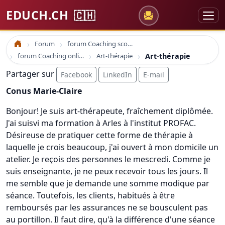
EDUCH.CH
🇨🇭
Forum
forum Coaching scolaire
Accueil
forum Coaching online formation professionelle emploi education
Art-thérapie
Art-thérapie
Partager sur
Facebook
LinkedIn
E-mail
Conus Marie-Claire
Bonjour! Je suis art-thérapeute, fraîchement diplômée.
J'ai suisvi ma formation à Arles à l'institut PROFAC.
Désireuse de pratiquer cette forme de thérapie à
laquelle je crois beaucoup, j'ai ouvert à mon domicile un
atelier. Je reçois des personnes le mescredi. Comme je
suis enseignante, je ne peux recevoir tous les jours. Il
me semble que je demande une somme modique par
séance. Toutefois, les clients, habitués à être
remboursés par les assurances ne se bousculent pas
au portillon. Il faut dire, qu'à la différence d'une séance