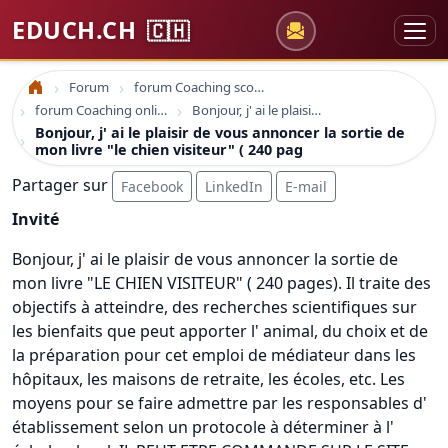
EDUCH.CH
🇨🇭
Forum
forum Coaching scolaire
Accueil
forum Coaching online formation professionelle emploi education
Bonjour, j' ai le plaisir de vous annoncer la sortie de mon livre "le chien visiteur" ( 240 pag
Bonjour, j' ai le plaisir de vous annoncer la sortie de
mon livre "le chien visiteur" ( 240 pag
Partager sur
Facebook
LinkedIn
E-mail
Invité
Bonjour, j' ai le plaisir de vous annoncer la sortie de
mon livre "LE CHIEN VISITEUR" ( 240 pages). Il traite des
objectifs à atteindre, des recherches scientifiques sur
les bienfaits que peut apporter l' animal, du choix et de
la préparation pour cet emploi de médiateur dans les
hôpitaux, les maisons de retraite, les écoles, etc. Les
moyens pour se faire admettre par les responsables d'
établissement selon un protocole à déterminer à l'