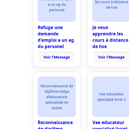
les cours à distance
a un ag du
de hse
personel
Refuge une
Je veux
demande
apprendre les
d'emploi a un ag
cours à distance
du personel
de hse
Voir l'Message
Voir l'Message
Reconnaissance de
diplôme belge
Vae educateur
d'éducatrice
specialisé livret 2
spécialisée en
suisse
Reconnaissance
Vae educateur
de diplôme
specialisé livret