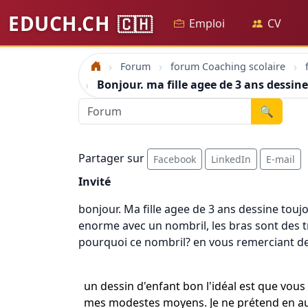
EDUCH.CH
🇨🇭
Emploi
CV
Forum
forum Coaching scolaire
Accueil
Bonjour. ma fille agee de 3 ans dessin
🔍
Partager sur
Facebook
LinkedIn
E-mail
Invité
bonjour. Ma fille agee de 3 ans dessine touj
enorme avec un nombril, les bras sont des tr
pourquoi ce nombril? en vous remerciant de l
un dessin d'enfant bon l'idéal est que vous
mes modestes moyens. Je ne prétend en auc