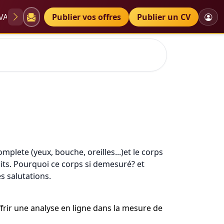
VAE
Diplômes
Publier vos offres
Petites annonces
Publier un CV
plete (yeux, bouche, oreilles...)et le corps
aits. Pourquoi ce corps si demesuré? et
s salutations.
ffrir une analyse en ligne dans la mesure de