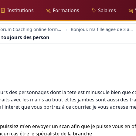
Institutions
Formations
Salaires
forum Coaching online formation professionelle emploi education
Bonjour. ma fille agee de 3 ans dessine toujours des personn
e toujours des personn
ours des personnages dont la tete est minuscule bien que com
aits avec les mains au bout et les jambes sont aussi des tr
'interet que vous portrez à ce courrier, je vous adresse me
 puissiez m'en envoyer un scan afin que je puisse vous en o
un cas être le spécialiste de la branche