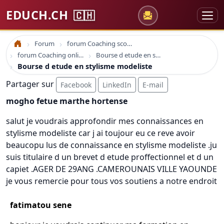
EDUCH.CH
🇨🇭
Forum
forum Coaching scolaire
Accueil
forum Coaching online formation professionelle emploi education
Bourse d etude en stylisme modeliste
Bourse d etude en stylisme modeliste
Partager sur
Facebook
LinkedIn
E-mail
mogho fetue marthe hortense
salut je voudrais approfondir mes connaissances en
stylisme modeliste car j ai toujour eu ce reve avoir
beaucopu lus de connaissance en stylisme modeliste .ju
suis titulaire d un brevet d etude proffectionnel et d un
capiet .AGER DE 29ANG .CAMEROUNAIS VILLE YAOUNDE
je vous remercie pour tous vos soutiens a notre endroit
fatimatou sene