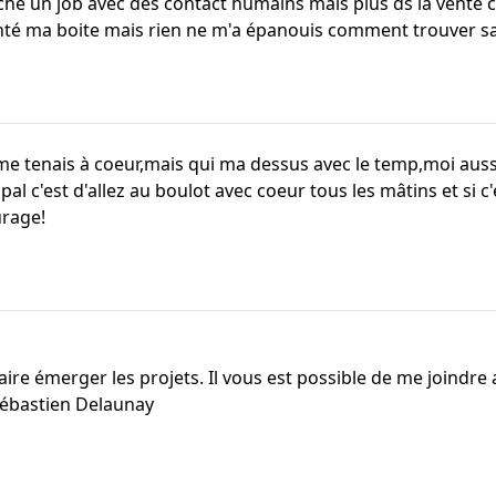
che un job avec des contact humains mais plus ds la vente c
nté ma boite mais rien ne m'a épanouis comment trouver sa
 me tenais à coeur,mais qui ma dessus avec le temp,moi auss
l c'est d'allez au boulot avec coeur tous les mâtins et si c'e
urage!
aire émerger les projets. Il vous est possible de me joindr
ébastien Delaunay