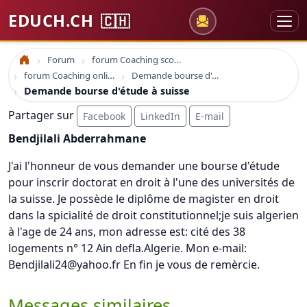
EDUCH.CH
🇨🇭
Forum
forum Coaching scolaire
Accueil
forum Coaching online formation professionelle emploi education
Demande bourse d'étude à suisse
Demande bourse d'étude à suisse
Partager sur
Facebook
LinkedIn
E-mail
Bendjilali Abderrahmane
J'ai l'honneur de vous demander une bourse d'étude
pour inscrir doctorat en droit à l'une des universités de
la suisse. Je possède le diplôme de magister en droit
dans la spicialité de droit constitutionnel;je suis algerien
à l'age de 24 ans, mon adresse est: cité des 38
logements n° 12 Ain defla.Algerie. Mon e-mail:
Bendjilali24@yahoo.fr En fin je vous de remèrcie.
Messages similaires