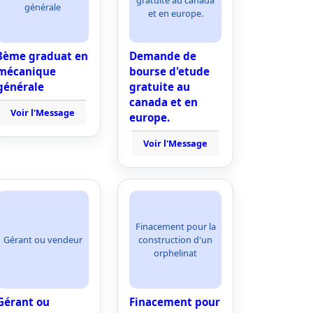
gratuite au canada
générale
et en europe.
3ème graduat en
Demande de
mécanique
bourse d'etude
générale
gratuite au
canada et en
Voir l'Message
europe.
Voir l'Message
Finacement pour la
Gérant ou vendeur
construction d'un
orphelinat
Gérant ou
Finacement pour