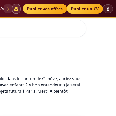
VAE
Diplômes
Publier vos offres
Petites annonces
Publier un CV
mploi dans le canton de Genève, auriez vous
ec enfants ? A bon entendeur ;) Je serai
jets futurs à Paris. Merci À bientôt