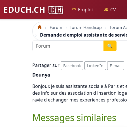
EDUCH.CH
🇨🇭
Emploi
CV
Forum
forum Handicap
Accueil
Demande d emploi assistante de servic
🔍
Partager sur
Facebook
LinkedIn
E-mail
Dounya
Bonjour, je suis assistante sociale à Paris 
des info sur des association d insertion lo
ravie d echanger mes experiences professionn
Messages similaires