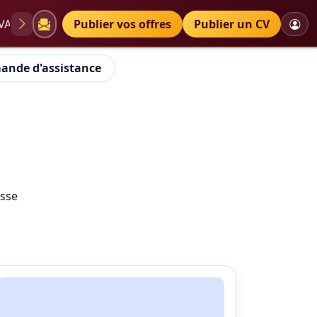
VAE
Diplômes
Publier vos offres
Petites annonces
Publier un CV
ande d'assistance
isse