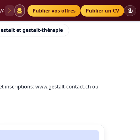
VAE
Diplômes
Publier vos offres
Petites annonces
Publier un CV
estalt et gestalt-thérapie
et inscriptions: www.gestalt-contact.ch ou