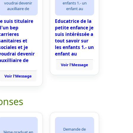
voudrai devenir
enfants 1.- un
auxilliaire de
enfant au
je suis titulaire
Educatrice de la
d'un bep
petite enfance je
carrieres
suis intéréssée a
sanitaires et
tout savoir sur
sociales et je
les enfants 1.- un
voudrai devenir
enfant au
auxilliaire de
Voir l'Message
Voir l'Message
onses
Demande de
3ème graduat en