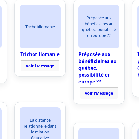
Préposée aux
bénéficiaires au
Trichotillomanie
québec, possibilité
en europe ??
Trichotillomanie
Préposée aux
bénéficiaires au
Voir l'Message
québec,
possibilité en
europe ??
Voir l'Message
La distance
relationnelle dans
la relation
éducative