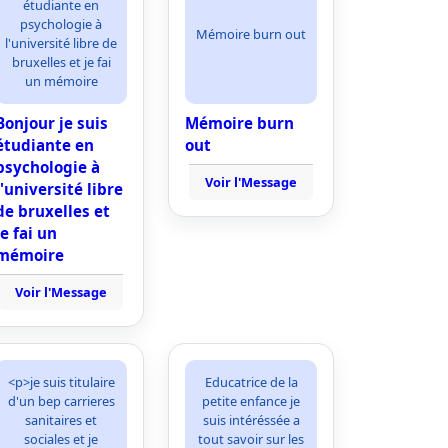
étudiante en
psychologie à
Mémoire burn out
l'université libre de
bruxelles et je fai
un mémoire
Bonjour je suis
Mémoire burn
étudiante en
out
psychologie à
Voir l'Message
l'université libre
de bruxelles et
je fai un
mémoire
Voir l'Message
<p>je suis titulaire
Educatrice de la
d'un bep carrieres
petite enfance je
sanitaires et
suis intéréssée a
sociales et je
tout savoir sur les