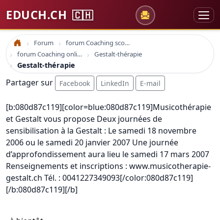
EDUCH.CH
🇨🇭
Forum
forum Coaching scolaire
Accueil
forum Coaching online formation professionelle emploi education
Gestalt-thérapie
Gestalt-thérapie
Partager sur
Facebook
LinkedIn
E-mail
[b:080d87c119][color=blue:080d87c119]Musicothérapie
et Gestalt vous propose Deux journées de
sensibilisation à la Gestalt : Le samedi 18 novembre
2006 ou le samedi 20 janvier 2007 Une journée
d’approfondissement aura lieu le samedi 17 mars 2007
Renseignements et inscriptions : www.musicotherapie-
gestalt.ch Tél. : 0041227349093[/color:080d87c119]
[/b:080d87c119][/b]