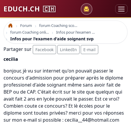
EDUCH.CH
🇨🇭
Forum
forum Coaching scolaire
Accueil
forum Coaching online formation professionelle emploi education
Infos pour l'examen d'aide soignant svp
Infos pour l'examen d'aide soignant svp
Partager sur
Facebook
LinkedIn
E-mail
cecilia
bonjour, jè vu sur internet qu'on pouvait passer le
concours d'admission pour préparer après le diplome
professionel d'aide soignant même sans avoir fait de
BEP ou de CAP. C'était écrit sur le site que quelqun qui
avait fait 2 ans en lycée pouvait le passer. Est ce vroi?
Combien coute ce concours? Et lè écoles pour le
diplome sont toutes privées? merci pour vos réponses
sur mon e-mail si possible : cecilia__44@hotmail.com