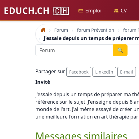
EDUCH.CH
🇨🇭
Emploi
CV
Forum
forum Prévention
forum 
Accueil
J'essaie depuis un temps de préparer m
🔍
Partager sur
Facebook
LinkedIn
E-mail
Invité
j'essaie depuis un temps de préparer ma thès
référence sur le sujet. J'enseigne depuis 8 an
monde de l'art. J'ai même essayé de créer un
une meilleure formation en art thérapie pa
Messages similaires