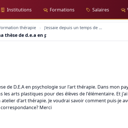
Institutions
Formations
Salaires
Formation thérapie
J'essaie depuis un temps de préparer ma thèse de d.e.a en ps
a thèse de d.e.a en ps
e de D.E.A en psychologie sur l'art thérapie. Dans mon pays
s les arts plastiques pour des élèves de l'élémentaire. Et j'a
 atelier d'art thérapie. Je voudrai savoir comment puis-je 
r correspondance? Merci