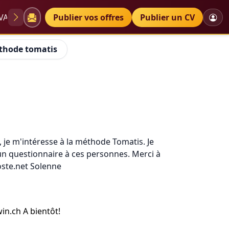
VAE
Diplômes
Publier vos offres
Petites annonces
Publier un CV
thode tomatis
 je m'intéresse à la méthode Tomatis. Je
un questionnaire à ces personnes. Merci à
oste.net Solenne
in.ch A bientôt!