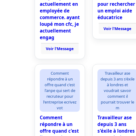
actuellement en
pour rechercher
employée de
un emploi aide
commerce. ayant
éducatrice
loupé mon cfc, je
Voir l'Message
actuellement
engag
Voir l'Message
Comment
Travailleur ase
répondre à un
depuis 3 ans s'éxile
offre quand c'est
à londres et
l'anpe qui sert de
voudrait savoir
recruteur pour
comment il
l'entreprise ecrivez
pourrait trouver le
vot
m
Comment
Travailleur ase
répondre à un
depuis 3 ans
offre quand c'est
s'éxile à londres