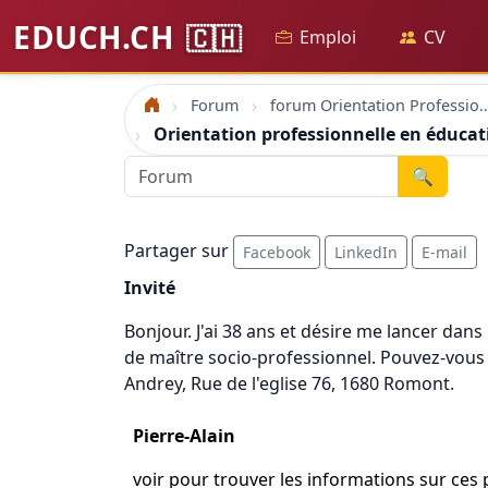
EDUCH.CH
🇨🇭
Emploi
CV
Forum
forum Orientation Profes
Accueil
Orientation professionnelle en éducat
🔍
Partager sur
Facebook
LinkedIn
E-mail
Invité
Bonjour. J'ai 38 ans et désire me lancer dans
de maître socio-professionnel. Pouvez-vous s
Andrey, Rue de l'eglise 76, 1680 Romont.
Pierre-Alain
voir pour trouver les informations sur ces 