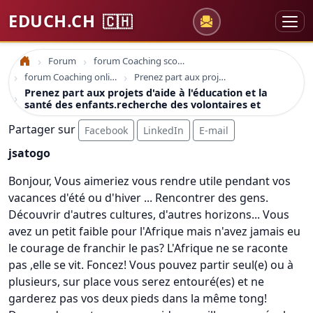
EDUCH.CH
🇨🇭
Forum
forum Coaching scolaire
Accueil
forum Coaching online formation professionelle emploi education
Prenez part aux projets d'aide à l'éducation et la santé des enfants.recherche des volontaires et
Prenez part aux projets d'aide à l'éducation et la
santé des enfants.recherche des volontaires et
Partager sur
Facebook
LinkedIn
E-mail
jsatogo
Bonjour, Vous aimeriez vous rendre utile pendant vos
vacances d'été ou d'hiver ... Rencontrer des gens.
Découvrir d'autres cultures, d'autres horizons... Vous
avez un petit faible pour l'Afrique mais n'avez jamais eu
le courage de franchir le pas? L'Afrique ne se raconte
pas ,elle se vit. Foncez! Vous pouvez partir seul(e) ou à
plusieurs, sur place vous serez entouré(es) et ne
garderez pas vos deux pieds dans la même tong!