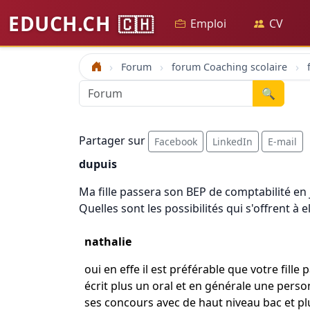
EDUCH.CH
🇨🇭
Emploi
CV
Forum
forum Coaching scolaire
Accueil
🔍
Partager sur
Facebook
LinkedIn
E-mail
dupuis
Ma fille passera son BEP de comptabilité en
Quelles sont les possibilités qui s'offrent à
nathalie
oui en effe il est préférable que votre fill
écrit plus un oral et en générale une pers
ses concours avec de haut niveau bac et plu