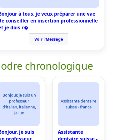
Bonjour à tous. je veux préparer une vae
de conseiller en insertion professionnelle
et je dois r�
Voir l'Message
 odre chronologique
Bonjour, je suis un
professeur
Assistante dentaire
d'italien, italienne,
suisse - france
j'ai un
Bonjour, je suis
Assistante
un professeur
dentaire suisse -