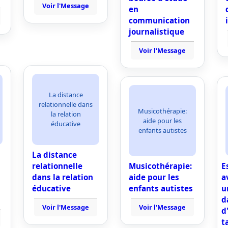
Voir l'Message
en
communication
journalistique
Voir l'Message
La distance
relationnelle dans
Musicothérapie:
la relation
aide pour les
éducative
enfants autistes
La distance
relationnelle
Musicothérapie:
E
dans la relation
aide pour les
a
éducative
enfants autistes
u
d
Voir l'Message
Voir l'Message
d
t