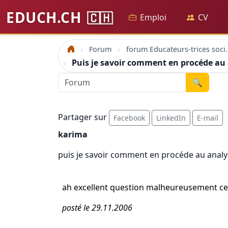
EDUCH.CH
🇨🇭
Emploi
CV
Forum
forum Educateu
Accueil
Puis je savoir comment en procéde au a
🔍
Partager sur
Facebook
LinkedIn
E-mail
karima
puis je savoir comment en procéde au analys
ah excellent question malheureusement ce si
posté le 29.11.2006