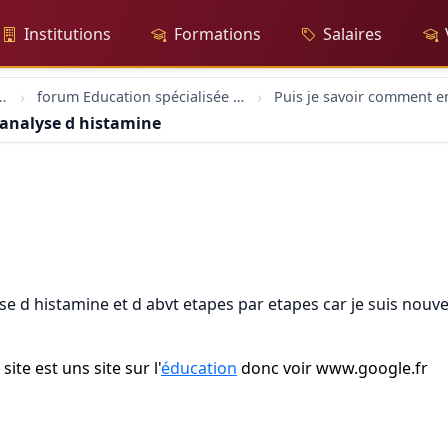
Institutions
Formations
Salaires
rs-trices sociaux
forum Education spécialisée formation
nalyse d histamine et d abvt etapes par etapes car je su
e d histamine et d abvt etapes par etapes car je suis nouve
te est uns site sur l'
éducation
donc voir www.google.fr