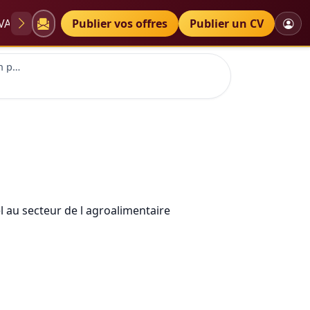
VAE
Diplômes
Publier vos offres
Petites annonces
Publier un CV
Puis je savoir comment en procéde au analyse d histamine et d abvt etapes par etapes car je suis no
is no
l au secteur de l agroalimentaire