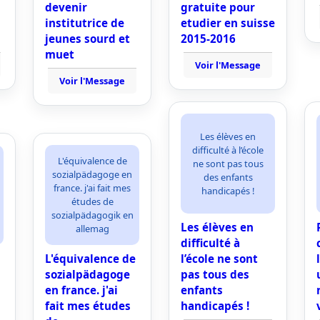
s
devenir
gratuite pour
institutrice de
etudier en suisse
jeunes sourd et
2015-2016
muet
Voir l'Message
Voir l'Message
Les élèves en
difficulté à l’école
L'équivalence de
ne sont pas tous
sozialpädagoge en
des enfants
france. j'ai fait mes
handicapés !
études de
sozialpädagogik en
Les élèves en
allemag
difficulté à
L'équivalence de
l’école ne sont
sozialpädagoge
pas tous des
en france. j'ai
enfants
fait mes études
handicapés !