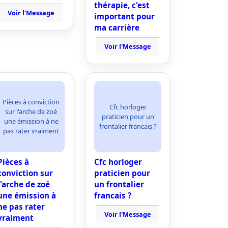
thérapie, c'est
Voir l'Message
important pour
ma carrière
Voir l'Message
Pièces à conviction
Cfc horloger
sur l'arche de zoé
praticien pour un
une émission à ne
frontalier francais ?
pas rater vraiment
Pièces à
Cfc horloger
conviction sur
praticien pour
l'arche de zoé
un frontalier
une émission à
francais ?
ne pas rater
Voir l'Message
vraiment