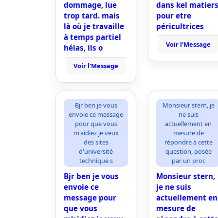
dommage, lue
dans kel matier
trop tard. mais
pour etre
là où je travaille
péricultrices
à temps partiel
Voir l'Message
hélas, ils o
Voir l'Message
Bjr ben je vous
Monsieur stern, je
envoie ce message
ne suis
pour que vous
actuellement en
m'aidiez je veux
mesure de
des sites
répondre à cette
d'université
question, posée
technique s
par un proc
Bjr ben je vous
Monsieur stern,
envoie ce
je ne suis
message pour
actuellement en
que vous
mesure de