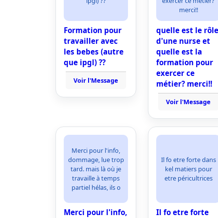
ipgl) ??
exercer ce métier?
merci!!
Formation pour
quelle est le rôl
travailler avec
d'une nurse et
les bebes (autre
quelle est la
que ipgl) ??
formation pour
exercer ce
Voir l'Message
métier? merci!!
Voir l'Message
Merci pour l'info,
dommage, lue trop
Il fo etre forte dans
tard. mais là où je
kel matiers pour
travaille à temps
etre péricultrices
partiel hélas, ils o
Merci pour l'info,
Il fo etre forte