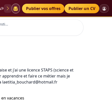
VAE
Diplômes
Publier vos offres
Petites annonces
Publier un CV
Formation pour devenir institutrice de jeunes sourd et muet
ise et j'ai une licence STAPS (science et
r apprendre et faire ce métier mais je
a laetitia_bouchard@hotmail.fr
s en vacances