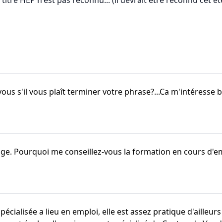
titre HEP n'est pas reconnu... (il devrait être reconnu cet é
ous s'il vous plaît terminer votre phrase?...Ca m'intéresse
ssage. Pourquoi me conseillez-vous la formation en cours d'e
ialisée a lieu en emploi, elle est assez pratique d'ailleurs