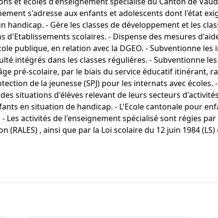
ions et écoles d'enseignement spécialisé du Canton de Vaud et 
nement s'adresse aux enfants et adolescents dont l'état exi
 handicap. - Gère les classes de développement et les cla
ns d'Etablissements scolaires. - Dispense des mesures d'aide 
cole publique, en relation avec la DGEO. - Subventionne les 
ulté intégrés dans les classes régulières. - Subventionne les
ge pré-scolaire, par le biais du service éducatif itinérant, 
otection de la jeunesse (SPJ) pour les internats avec écoles. -
des situations d'élèves relevant de leurs secteurs d'activités
nfants en situation de handicap. - L'Ecole cantonale pour en
. - Les activités de l'enseignement spécialisé sont régies par
 (RALES) , ainsi que par la Loi scolaire du 12 juin 1984 (LS) 