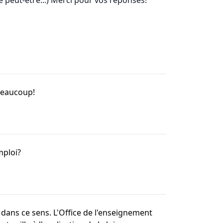
té peut-être...) Merci pour vos réponses!
 beaucoup!
mploi?
 dans ce sens. L'Office de l'enseignement