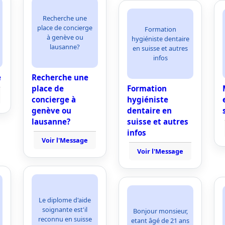
Recherche une
place de concierge
Formation
à genève ou
hygiéniste dentaire
lausanne?
en suisse et autres
infos
e
Recherche une
place de
Formation
concierge à
hygiéniste
genève ou
dentaire en
lausanne?
suisse et autres
infos
Voir l'Message
Voir l'Message
Le diplome d'aide
soignante est'il
Bonjour monsieur,
reconnu en suisse
etant âgé de 21 ans