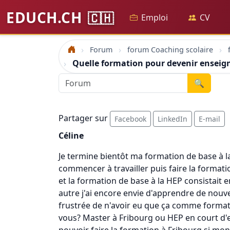
EDUCH.CH
🇨🇭
Emploi
CV
Forum
forum Coaching scolaire
Accueil
Quelle formation pour devenir enseign
🔍
Partager sur
Facebook
LinkedIn
E-mail
Céline
Je termine bientôt ma formation de base à l
commencer à travailler puis faire la formatio
et la formation de base à la HEP consistait e
autre j'ai encore envie d'apprendre de nouve
frustrée de n'avoir eu que ça comme formatio
vous? Master à Fribourg ou HEP en court d'e