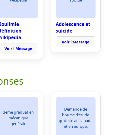
wikipedia
suicide
Boulimie
Adolescence et
définition
suicide
wikipedia
Voir l'Message
Voir l'Message
onses
Demande de
3ème graduat en
bourse d'etude
mécanique
gratuite au canada
générale
et en europe.