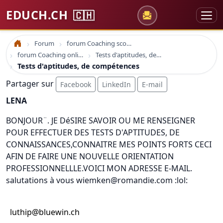
EDUCH.CH
🇨🇭
Forum
forum Coaching scolaire
Accueil
forum Coaching online formation professionelle emploi education
Tests d'aptitudes, de compétences
Tests d'aptitudes, de compétences
Partager sur
Facebook
LinkedIn
E-mail
LENA
BONJOUR¨. JE DéSIRE SAVOIR OU ME RENSEIGNER
POUR EFFECTUER DES TESTS D'APTITUDES, DE
CONNAISSANCES,CONNAITRE MES POINTS FORTS CECI
AFIN DE FAIRE UNE NOUVELLE ORIENTATION
PROFESSIONNELLLE.VOICI MON ADRESSE E-MAIL.
salutations à vous wiemken@romandie.com :lol:
luthip@bluewin.ch