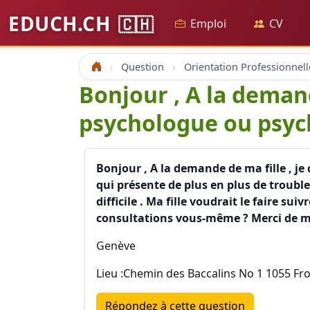
EDUCH.CH
🇨🇭
Emploi
CV
Question
Orientation Professionnell
Accueil
Bonjour , A la demand
psychologue ou psyc
Bonjour , A la demande de ma fille , j
qui présente de plus en plus de troub
difficile . Ma fille voudrait le faire 
consultations vous-même ? Merci de me 
Genève
Lieu :Chemin des Baccalins No 1 1055 Froi
Répondez à cette question