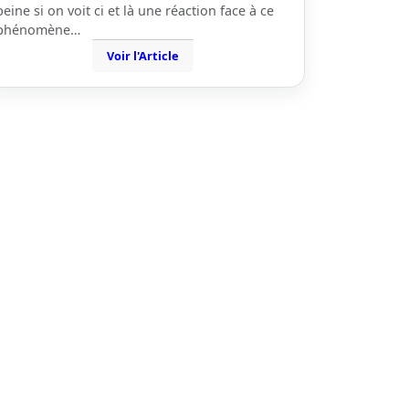
peine si on voit ci et là une réaction face à ce
phénomène…
Voir l'Article