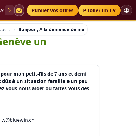
VAE
Diplômes
Publier vos offres
Petites annonces
Publier un CV
Aaainformation ateliers educh.ch
Bonjour , A la demande de ma fille , je cherche à Ge
 Genève un
pour mon petit-fils de 7 ans et demi
 dûs à un situation familiale un peu
uvez-vous nous aider ou faites-vous des
atelw@bluewin.ch