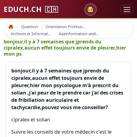
EDUCH.CH
🇨🇭
Question
Orientation Professionnelle
Accueil
Archives et Informations Educh.ch
Aaainformation ateliers educh.ch
bonjour,il y à 7 semaines que jprends du
cipralex,aucun effet toujours envie de pleurer,hier
mon ps
bonjour,il y à 7 semaines que jprends du
cipralex,aucun effet toujours envie de
pleurer,hier mon psycologue m'à prescrit du
solian ,j'ai peur de le prendre car j'ai des crises
de fribillation auriculaire et
tachycardie,pouvez vous me conseiller?
cipralex et solian
Suivre les conseils de votre médecin c'est le