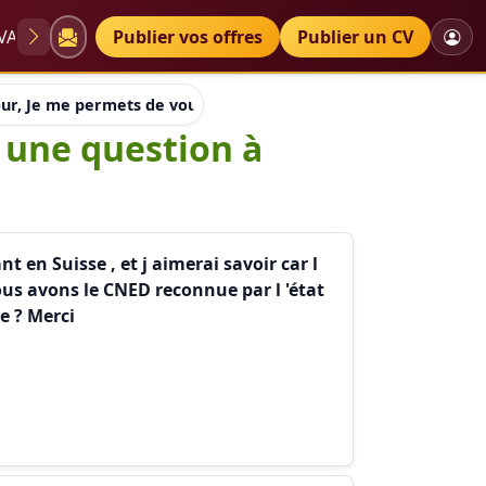
VAE
Diplômes
Publier vos offres
Petites annonces
Publier un CV
ur, Je me permets de vous contactez car j ai une question à pos
i une question à
t en Suisse , et j aimerai savoir car l
ous avons le CNED reconnue par l 'état
e ? Merci