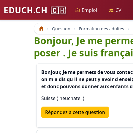
EDUCH.CH
🇨🇭
Emploi
CV
Question
Formation des adultes
Accueil
Bonjour, Je me perme
poser . Je suis frança
Bonjour, Je me permets de vous contactez
on m a dis qu il ne peut y avoir d ens
et donc pouvons donner aux enfants des
Suisse ( neuchatel )
Répondez à cette question