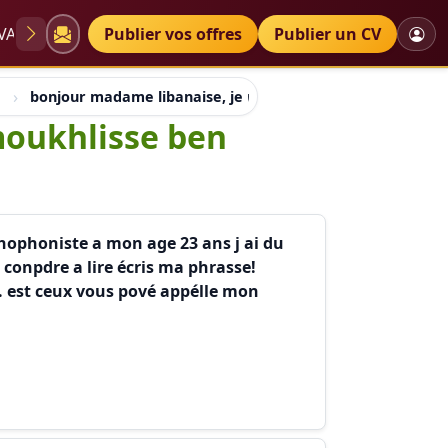
VAE
Diplômes
Publier vos offres
Petites annonces
Publier un CV
bonjour madame libanaise, je m appelle meLLe moukhliss
moukhlisse ben
hophoniste a mon age 23 ans j ai du
a conpdre a lire écris ma phrasse!
 est ceux vous pové appélle mon