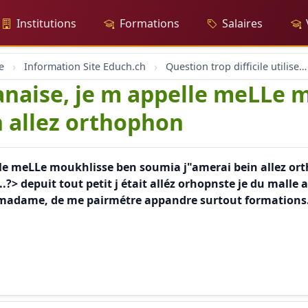
Institutions
Formations
Salaires
e
Information Site Educh.ch
Question trop difficile utilisez le moteur google
naise, je m appelle meLLe 
 allez orthophon
e meLLe moukhlisse ben soumia j"amerai bein allez ort
...?> depuit tout petit j était alléz orhopnste je du malle 
s madame, de me pairmétre appandre surtout formations.