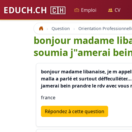
EDUCH.CH
🇨🇭
Emploi
CV
Question
Orientation Professionnell
Accueil
bonjour madame liba
soumia j"amerai bein
bonjour madame libanaise, je m appell
malla a parlé et surtout déffeculléter..
jamerai bein prandre le rdv avec vou
france
Répondez à cette question