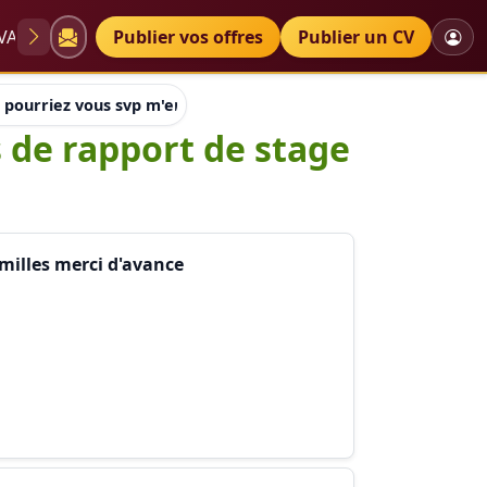
VAE
Diplômes
Publier vos offres
Petites annonces
Publier un CV
 pourriez vous svp m'envoyer un modèles de rapport de stage d
 de rapport de stage
milles merci d'avance