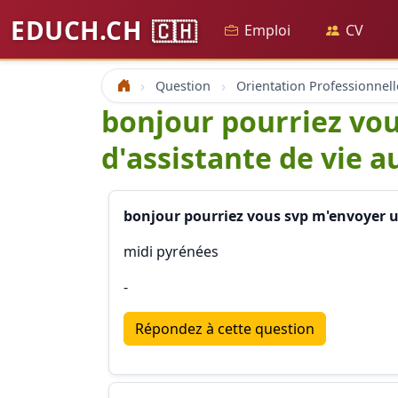
EDUCH.CH
🇨🇭
Emploi
CV
Question
Orientation Professionnell
Accueil
bonjour pourriez vo
d'assistante de vie a
bonjour pourriez vous svp m'envoyer un
midi pyrénées
-
Répondez à cette question