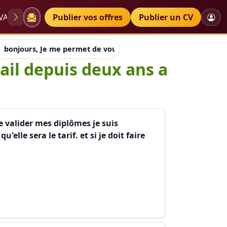
VAE
Diplômes
Publier vos offres
Petites annonces
Publier un CV
bonjours, Je me permet de vous contacter, je travail depuis d
ail depuis deux ans a
e valider mes diplômes je suis
elle sera le tarif. et si je doit faire