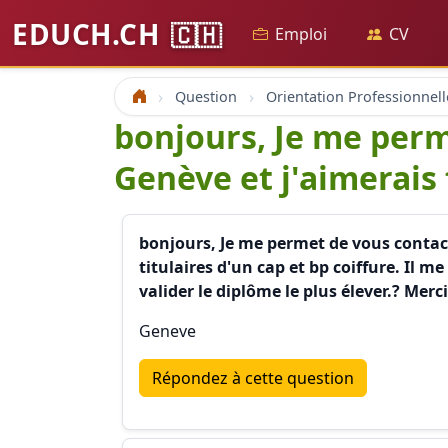
EDUCH.CH
🇨🇭
Emploi
CV
Question
Orientation Professionnell
Accueil
bonjours, Je me perme
Genève et j'aimerais 
bonjours, Je me permet de vous contacte
titulaires d'un cap et bp coiffure. Il me
valider le diplôme le plus élever.? Mer
Geneve
Répondez à cette question